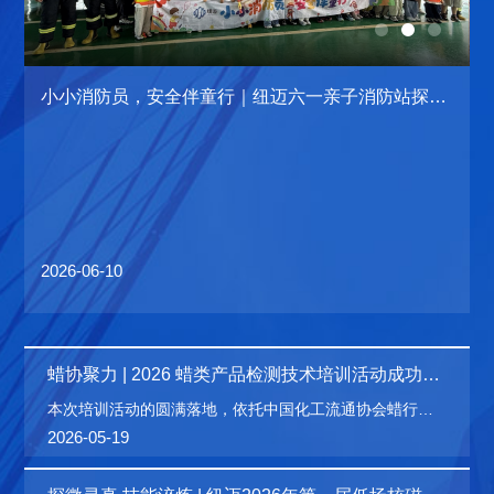
依
小小消防员，安全伴童行｜纽迈六一亲子消防站探秘
活动圆满落幕！
2026-06-10
2
蜡协聚力 | 2026 蜡类产品检测技术培训活动成功举
办 ！低场核磁技术赋能蜡行业质控升级
本次培训活动的圆满落地，依托中国化工流通协会蜡行业
分会的平台优势与统筹引领，不仅为蜡行业企业搭建了专
2026-05-19
业互通、技术共享的交流桥梁，也让参训学员直观感受到
新型检测技术在蜡产品质量管控中的实际应用价值。