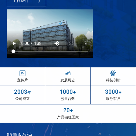
了解我们
宣传片
发展历史
科技创新
2003
1000
3000
+
+
年
公司成立
已售台数
服务客户
20
+
产品销往国家
能源&石油