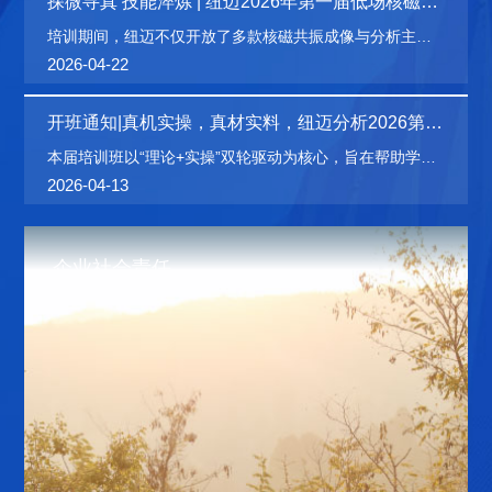
探微寻真 技能淬炼 | 纽迈2026年第一届低场核磁共
振应用培训班圆满结课！
培训期间，纽迈不仅开放了多款核磁共振成像与分析主力
设备，更在实操环节准备了各类真实的实验材料。当学员
2026-04-22
们亲手将真实的岩心样本、高分子材料放进核磁探头，面
对专属的岩心分析、含油含水率分析、交联密度测量等专
开班通知|真机实操，真材实料，纽迈分析2026第一
项软件时，那层神秘的面纱被彻底揭开。
届核磁应用培训班硬核启航
本届培训班以“理论+实操”双轮驱动为核心，旨在帮助学员
从原理到应用、从软件到硬件、从操作到维护，构建完整
2026-04-13
的核磁共振知识体系。课程内容实现全面升级，覆盖五大
核心模块，并针对行业需求设置四大精品班级，确保学员
学得会、带得走、用得上。
企业社会责任