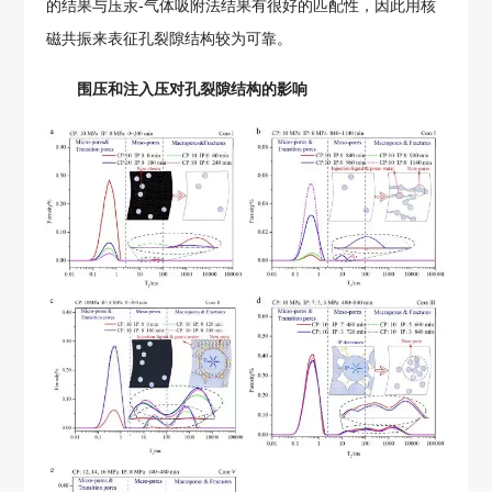
的结果与压汞-气体吸附法结果有很好的匹配性，因此用核
磁共振来表征孔裂隙结构较为可靠。
围压和注入压对孔裂隙结构的影响