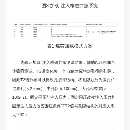
图3 加载-注入核磁共振系统
表1 煤芯加载模式方案
为验证加载-注入核磁共振测试结果，辅助以压汞和气
体吸附测试。T2谱变化每一个T2值对应特定孔径的孔隙，
因此T2谱分布可以反映孔裂隙结构。将孔隙划分为微孔和
过渡孔(＜2.5ms)、中孔(2.5-100ms)、大孔和裂隙(＞
100ms)。固定围压与注入压力，固定围压改变注入压力和
固定注入压力改变围压条件下T2值与孔隙结构的对应关系
见下式：