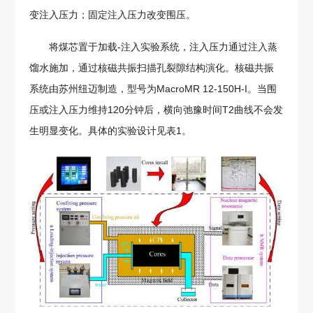
变注入压力；固定注入压力改变围压。
将煤芯置于加载-注入实验系统，注入压力通过注入蒸
馏水施加，通过核磁共振扫描孔裂隙结构演化。核磁共振
系统由苏州纽迈制造，型号为MacroMR 12-150H-I。当围
压或注入压力维持120分钟后，横向弛豫时间T2曲线不会发
生明显变化。具体的实验设计见表1。