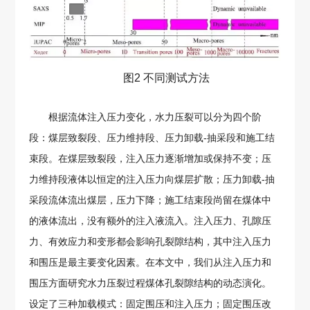
图2 不同测试方法
根据流体注入压力变化，水力压裂可以分为四个阶
段：煤层致裂段、压力维持段、压力卸载-抽采段和施工结
束段。在煤层致裂段，注入压力逐渐增加或保持不变；压
力维持段液体以恒定的注入压力向煤层扩散；压力卸载-抽
采段流体流出煤层，压力下降；施工结束段尚留在煤体中
的液体流出，没有额外的注入液流入。注入压力、孔隙压
力、有效应力和变形都会影响孔裂隙结构，其中注入压力
和围压是最主要变化因素。在本文中，我们从注入压力和
围压方面研究水力压裂过程煤体孔裂隙结构的动态演化。
设定了三种加载模式：固定围压和注入压力；固定围压改