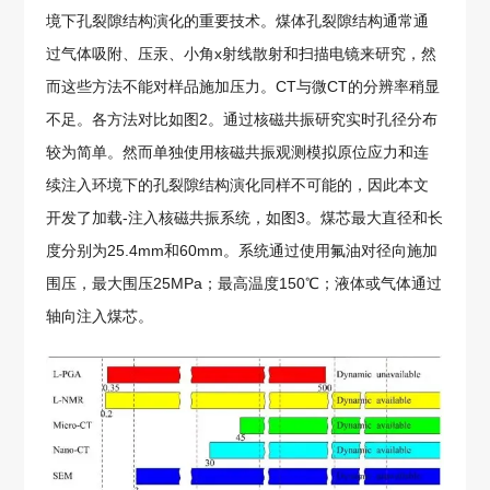
境下孔裂隙结构演化的重要技术。煤体孔裂隙结构通常通
过气体吸附、压汞、小角x射线散射和扫描电镜来研究，然
而这些方法不能对样品施加压力。CT与微CT的分辨率稍显
不足。各方法对比如图2。通过核磁共振研究实时孔径分布
较为简单。然而单独使用核磁共振观测模拟原位应力和连
续注入环境下的孔裂隙结构演化同样不可能的，因此本文
开发了加载-注入核磁共振系统，如图3。煤芯最大直径和长
度分别为25.4mm和60mm。系统通过使用氟油对径向施加
围压，最大围压25MPa；最高温度150℃；液体或气体通过
轴向注入煤芯。