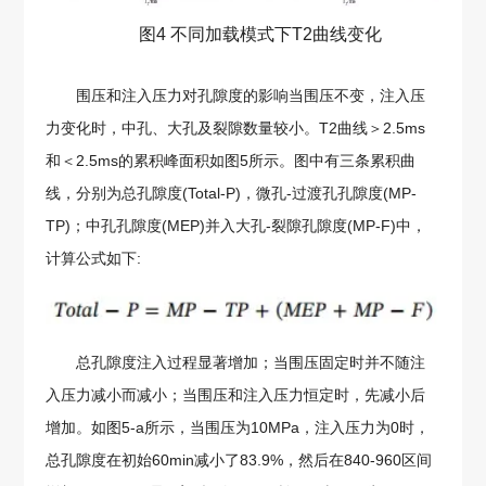
图4 不同加载模式下T2曲线变化
围压和注入压力对孔隙度的影响当围压不变，注入压
力变化时，中孔、大孔及裂隙数量较小。T2曲线＞2.5ms
和＜2.5ms的累积峰面积如图5所示。图中有三条累积曲
线，分别为总孔隙度(Total-P)，微孔-过渡孔孔隙度(MP-
TP)；中孔孔隙度(MEP)并入大孔-裂隙孔隙度(MP-F)中，
计算公式如下:
总孔隙度注入过程显著增加；当围压固定时并不随注
入压力减小而减小；当围压和注入压力恒定时，先减小后
增加。如图5-a所示，当围压为10MPa，注入压力为0时，
总孔隙度在初始60min减小了83.9%，然后在840-960区间