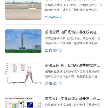
波动，造成压裂液滤失率高、气井产能衰减
尔胶压裂液交联度的定量表征
低场核磁共振（LF-NMR）技术因其对分子运
快等开发难点。
动的敏感性，近年来在聚合物交联网络表征
中展现出独特优势，可以快速检测定量表征
2025-06-17
样品的交联度，成为HPG压裂液交联度分析
的新方法。
前沿应用|油田现场核磁在线表征完
井液高温热稳定性
传统完井液体系（如盐水基、聚合物基）普
遍存在高温失效风险，急需建立精准的热稳
定性评价方法。依托低场核磁共振技术研究
2025-05-15
完井液的高温热稳定性的方法应运而生。
前沿应用|基于低场核磁共振技术的
油田注液增能机理研究实例
低场核磁共振技术能够实时监测注液增能过
程中岩心内流体的分布、运移及相互作用，
为研究注液增能机理、优化注液参数提供重
2025-03-10
要依据。
前沿应用|专业赋能油田开发：便携
核磁现场应用的卓越表现
油田现场便携式核磁共振分析技术是近年来