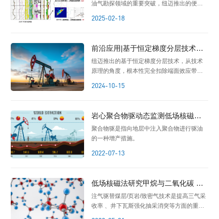
油气勘探领域的重要突破，纽迈推出的便携
核磁以其稳定性、重复性获得了客户的深度
2025-02-18
认可。
前沿应用|基于恒定梯度分层技术扣
除端面效应的驱替效果评价
纽迈推出的基于恒定梯度分层技术，从技术
原理的角度，根本性完全扣除端面效应带来
的影响，从而对岩心驱替效果的评价更加真
2024-10-15
实。该技术不会降低原本核磁测量的精度，
同时适用于砂岩、页岩各类岩心样品，不会
受限于低渗致密岩心。
岩心聚合物驱动态监测低场核磁技
术
聚合物驱是指向地层中注入聚合物进行驱油
的一种增产措施。
2022-07-13
低场核磁法研究甲烷与二氧化碳 氮
气竞争吸附
注气驱替煤层/页岩/致密气技术是提高三气采
收率 、井下瓦斯强化抽采消突等方面的重要
措施之一 。