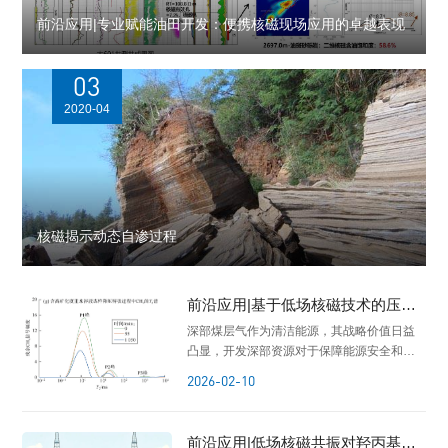
前沿应用|专业赋能油田开发：便携核磁现场应用的卓越表现
03
2020-04
核磁揭示动态自渗过程
前沿应用|基于低场核磁技术的压裂
液矿化度对深部煤层气解吸机理的
深部煤层气作为清洁能源，其战略价值日益
研究
凸显，开发深部资源对于保障能源安全和推
进“双碳”目标具有必要性。然而，深部煤层通
2026-02-10
常具有高地层水矿化度、高储层压力与温度
等特征，这导致传统压裂液侵入后易引发复
杂的离子迁移、润湿性改变及气体解吸效率
前沿应用|低场核磁共振对羟丙基瓜