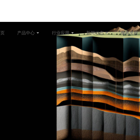
首页
产品中心
行业应用
新闻动态
服务支持