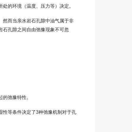
所处的环境（温度、压力等）决定。
。然而当亲水岩石孔隙中油气属于非
岩石孔隙之间自由弛豫现象不可忽
起的弛豫特性。
湿性等条件决定了3种弛豫机制对于孔