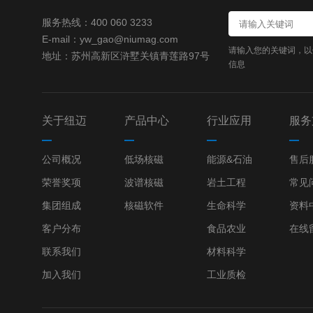
服务热线：400 060 3233
E-mail：yw_gao@niumag.com
请输入您的关键词，以
地址：苏州高新区浒墅关镇青莲路97号
信息
关于纽迈
产品中心
行业应用
服务
公司概况
低场核磁
能源&石油
售后
荣誉奖项
波谱核磁
岩土工程
常见
集团组成
核磁软件
生命科学
资料
客户分布
食品农业
在线
联系我们
材料科学
加入我们
工业质检