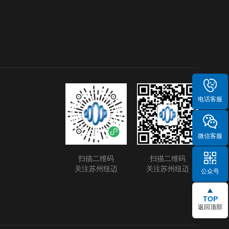
电话客服
微信客服
扫描二维码
扫描二维码
关注苏州纽迈
关注苏州纽迈
公众号
TOP
返回顶部