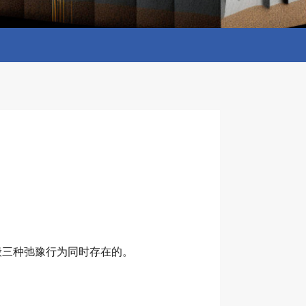
般三种弛豫行为同时存在的。