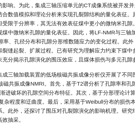
的影响。为此，集成三轴压缩单元的CT成像系统被开发
结合数值模拟和理论分析来实现孔裂隙结构的量化表征。
受限于分辨率，其无法有效表征煤中更小的微纳米孔隙。低
煤中微纳米孔隙的量化表征。因此，将LF-NMR与三轴
隙率、孔径分布和孔隙分形维数随应力的变化过程。此外，
和裂缝起裂、扩展过程。已有研究为理解应力约束下煤中
未充分揭示孔隙演化的围压效应，且煤体损伤与多元孔隙
成三轴加载装置的低场核磁共振成像分析仪开展了不同围压（
核磁共振成像NMRI。首先，基于T2谱分析了孔隙率和
样渐进破坏的孔隙空间分布特征。其次，基于分形理论计算
复杂程度和迂曲度。最后，采用基于Weibull分布的损
。此外，还探讨了围压对孔裂隙演化的影响机理。研究结
高效抽采。