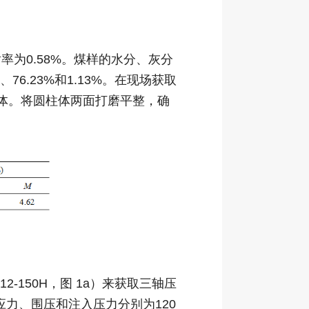
为0.58%。煤样的水分、灰分
、76.23%和1.13%。在现场获取
柱体。将圆柱体两面打磨平整，确
2-150H，图 1a）来获取三轴压
应力、围压和注入压力分别为120