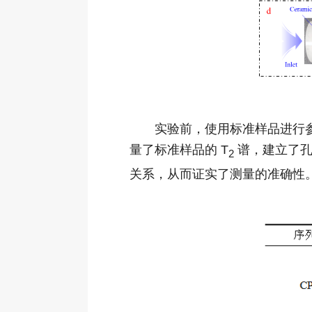
实验前，使用标准样品进行
量了标准样品的
T
谱，建立了
2
关系，从而证实了测量的准确性