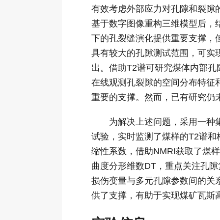
有效考虑外部应力对孔隙和裂隙
基于数字图像重构三维模型后，
下的孔裂缝演化提供重要支撑，但
具有较大的孔隙测试范围，可实现
出。借助T2谱可研究煤体内部孔
在线观测孔裂隙的空间分布特征
重要的支撑。然而，已有研究仍
为解决上述问题，采用一种集
试验，实时监测了煤样的T2谱和
缩性系数，借助NMRI获取了煤
曲度分形维数DT，重点关注孔隙
损伤变量与多元孔隙参数间的关系
供了支撑，有助于实现煤矿瓦斯