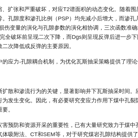
缩、扩张和严重破坏，对应T2谱面积的动态变化。随着
。孔隙度和渗孔比例（PSP）均先减小后增大，而渗孔几
。损伤变量的演化与孔隙参数的演化相协调，三次函数准
SP在完全破坏前呈现二次下降，而Dgs则呈现反弹后进一
数二次降低或反弹的主要原因。
中的应力-孔隙耦合机制，为优化瓦斯抽采策略提供了理论
斯扩散和渗流行为的关键，显著影响井下瓦斯抽采时间。
行为发生变化。因此，有必要研究变应力作用下煤中孔裂
重要。
灾害预防和资源开采的重要性，已有大量研究致力于煤中
气体吸附法、CT和SEM等，对于研究煤岩孔隙结构提供