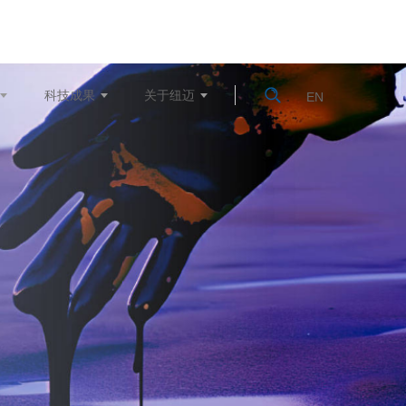
科技成果
关于纽迈
EN