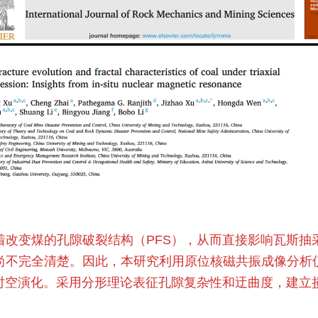
改变煤的孔隙破裂结构（PFS），从而直接影响瓦斯抽采
不完全清楚。因此，本研究利用原位核磁共振成像分析仪在不
的时空演化。采用分形理论表征孔隙复杂性和迂曲度，建立