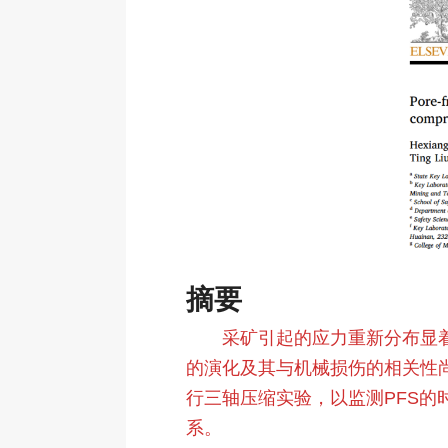
摘要
采矿引起的应力重新分布显着
的演化及其与机械损伤的相关性尚
行三轴压缩实验，以监测PFS
系。