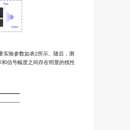
要实验参数如表2所示。随后，测
率和信号幅度之间存在明显的线性