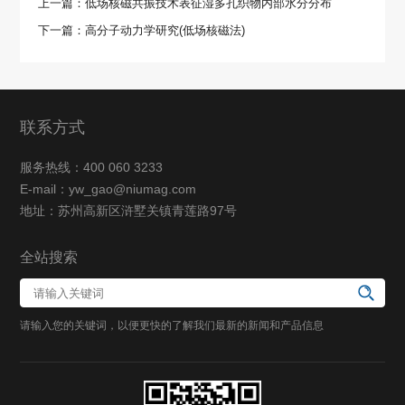
上一篇：低场核磁共振技术表征湿多孔织物内部水分分布
下一篇：高分子动力学研究(低场核磁法)
联系方式
服务热线：400 060 3233
E-mail：yw_gao@niumag.com
地址：苏州高新区浒墅关镇青莲路97号
全站搜索
请输入您的关键词，以便更快的了解我们最新的新闻和产品信息