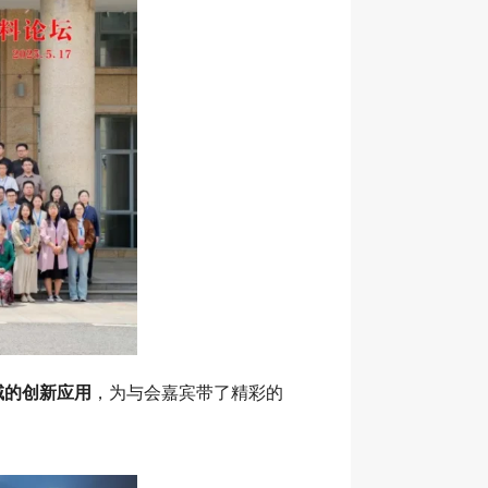
域的创新应用
，为与会嘉宾带了精彩的