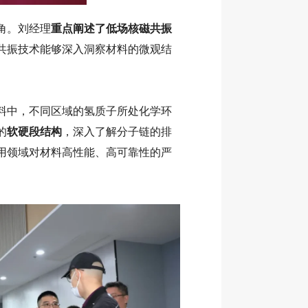
角。刘经理
重点阐述了低场核磁共振
共振技术能够深入洞察材料的微观结
料中，不同区域的氢质子所处化学环
的
软硬段结构
，深入了解分子链的排
用领域对材料高性能、高可靠性的严