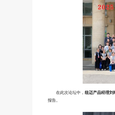
在此次论坛中，
纽迈产品经理刘
报告。