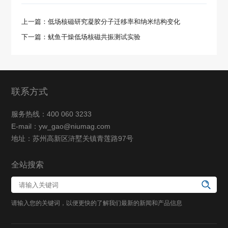
上一篇：低场核磁研究凝胶分子迁移率和纳米结构变化
下一篇：鱿鱼干燥低场核磁共振测试实验
联系方式
服务热线：400 060 3233
E-mail：yw_gao@niumag.com
地址：苏州高新区浒墅关镇青莲路97号
全站搜索
请输入您的关键词，以便更快的了解我们最新的新闻和产品信息