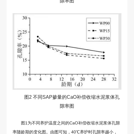
隙率图
图2 不同SAP掺量的CaO补偿收缩水泥浆体孔
隙率图
图1为不同养护温度之间的CaO补偿收缩水泥浆体孔隙
率随龄期的变化图。由图可知，40℃养护时孔隙率越小，