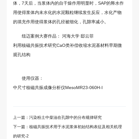
体，7天后，当浆体内的自干燥作用明显时，SAP的释水作
用使得浆体内未水化的水泥颗粒继续发生反应，水化产物
的填充作用使得浆体的孔径被细化，孔隙率减小。
纽迈案例大赛作品： 河海大学 邸云菲
利用核磁共振技术研究CaO类补偿收缩水泥基材料早期微
观孔结构
使用仪器：
中尺寸核磁共振成像分析仪MesoMR23-060H-I
上一篇：污染粉土中柴油在孔隙中的分布规律研究
下一篇：核磁共振技术用于水泥浆体初始结构表征及相关机理
的研究-2