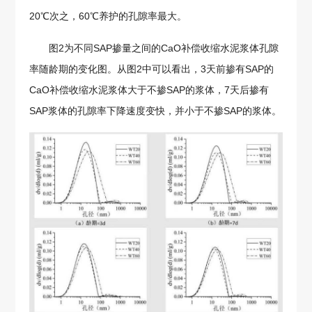
20℃次之，60℃养护的孔隙率最大。
图2为不同SAP掺量之间的CaO补偿收缩水泥浆体孔隙
率随龄期的变化图。从图2中可以看出，3天前掺有SAP的
CaO补偿收缩水泥浆体大于不掺SAP的浆体，7天后掺有
SAP浆体的孔隙率下降速度变快，并小于不掺SAP的浆体。