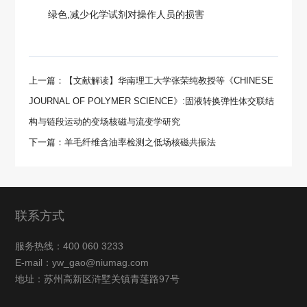
绿色,减少化学试剂对操作人员的损害
上一篇：【文献解读】华南理工大学张荣纯教授等《CHINESE
JOURNAL OF POLYMER SCIENCE》:固液转换弹性体交联结
构与链段运动的变场核磁与流变学研究
下一篇：羊毛纤维含油率检测之低场核磁共振法
联系方式
服务热线：400 060 3233
E-mail：yw_gao@niumag.com
地址：苏州高新区浒墅关镇青莲路97号