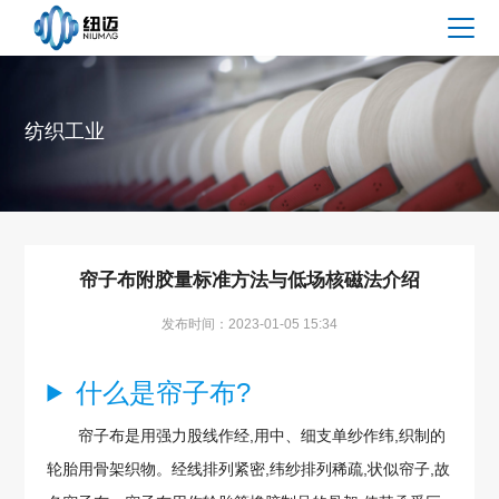
纺织工业
帘子布附胶量标准方法与低场核磁法介绍
发布时间：2023-01-05 15:34
什么是帘子布?
帘子布是用强力股线作经,用中、细支单纱作纬,织制的
轮胎用骨架织物。经线排列紧密,纬纱排列稀疏,状似帘子,故