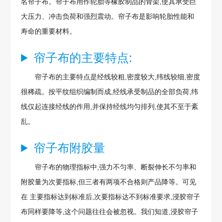
名帘子布。帘子布用作轮胎等橡胶制品的骨架,使其承受巨
大压力、冲击负荷和强烈震动。帘子布是影响轮胎性能和
寿命的重要材料。
帘子布的主要特点:
帘子布的主要特点是经线较粗,密度较大,纬线较细,密度
很稀疏。按平纹组织编制而成,经线承受制品的全部负荷,纬
线仅起连接经线的作用,并保持经线均匀排列,使其不至于紊
乱。
帘子布附胶量
帘子布的物理指标中,强力不匀率、断裂伸长不匀率和
附胶量为次要指标,但三者有两项不合格则产品降等。可见
在 主要指标达到标准后,次要指标达不到标准要求,浸胶帘子
布同样要降等,这个问题往往会被忽视。我们知道,浸胶帘子