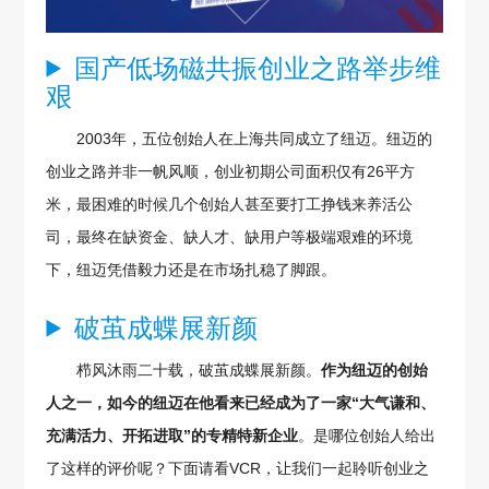
国产低场磁共振创业之路举步维
艰
2003年，五位创始人在上海共同成立了纽迈。纽迈的
创业之路并非一帆风顺，创业初期公司面积仅有26平方
米，最困难的时候几个创始人甚至要打工挣钱来养活公
司，最终在缺资金、缺人才、缺用户等极端艰难的环境
下，纽迈凭借毅力还是在市场扎稳了脚跟。
破茧成蝶展新颜
栉风沐雨二十载，破茧成蝶展新颜。
作为纽迈的创始
人之一，
如今的纽迈在他看来已经成为了一家“大气谦和、
充满活力、开拓进取”的专精特新企业
。是哪位创始人给出
了这样的评价呢？下面请看VCR，让我们一起聆听创业之