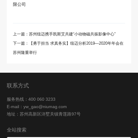
限公司
上一篇：苏州纽迈携手凯斯艾共建“小动物磁共振影像中心”
下一篇：【勇于担当 求真务实】纽迈分析2019—2020年年会在
苏州隆重举行
联系方式
服务热线：400 060 3233
E-mail：yw_gao@niumag.com
地址：苏州高新区浒墅关镇青莲路97号
全站搜索